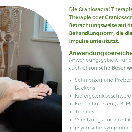
Die Craniosacral Therapi
Therapie oder Craniosacra
Betrachtungsweise auf de
Behandlungsform, die die
Impulse unterstützt.
Anwendungsbereich
Anwendungsgebiete für ei
auch
chronische
Beschw
Schmerzen und Problem
Beckens
Kiefergelenkbeschwer
Kopfschmerzen (z.B. Mi
Tinnitus
Verletzungs- und unfa
psychische Symptome (