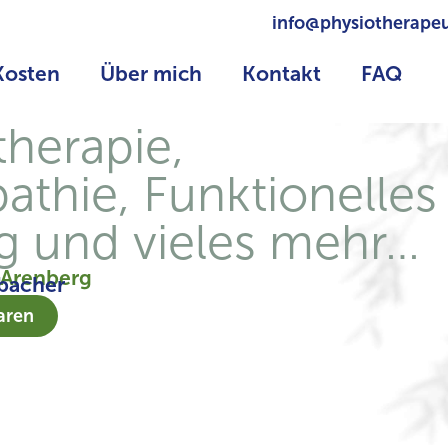
info@physiotherapeu
Kosten
Über mich
Kontakt
FAQ
therapie,
athie, Funktionelles
ng und vieles mehr…
 Arenberg
bacher
aren