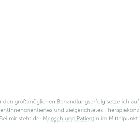
r den größtmöglichen Behandlungserfolg setze ich auf
ientInnenorientiertes und zielgerichtetes Therapiekonz
Bei mir steht der Mensch und PatientIn im Mittelpunkt.
Magdalena Leobacher