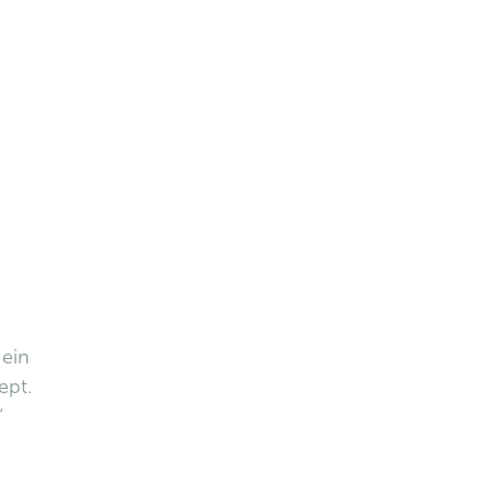
 ein
ept.
“